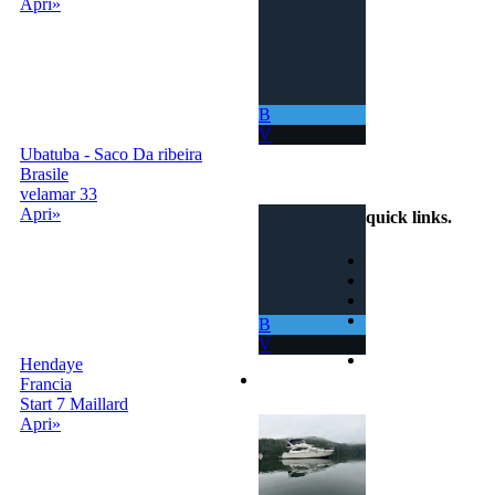
Apri»
B
V
Ubatuba - Saco Da ribeira
info@scambiobarca.online
Brasile
+39 3319501552
velamar 33
Apri»
quick links
.
Home
Come Funziona
Ricerca
Termini e
B
Condizioni
V
Contatti
Hendaye
Accedi | Registrati
Francia
Start 7 Maillard
Apri»