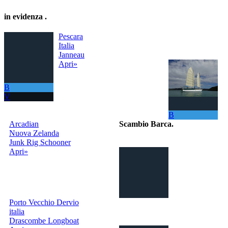
in evidenza
.
Pescara
Italia
Janneau
Apri»
B
V
B
Arcadian
Scambio Barca
.
Nuova Zelanda
Junk Rig Schooner
Il portale per
Apri»
scambiare
gratuitamente la
tua barca con
tutto il Mondo!
La tua barca ora
ti permette di
Porto Vecchio Dervio
navigare in mari sempre nuovi.
italia
Drascombe Longboat