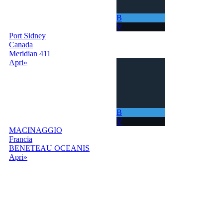
B
V
Port Sidney
Canada
Meridian 411
Apri»
B
V
MACINAGGIO
Francia
BENETEAU OCEANIS
Apri»