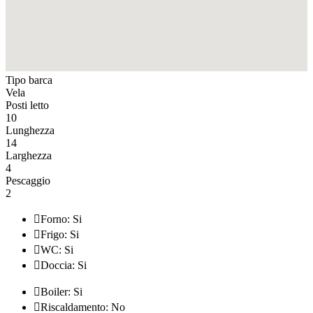
Tipo barca
Vela
Posti letto
10
Lunghezza
14
Larghezza
4
Pescaggio
2

Forno: Si

Frigo: Si

WC: Si

Doccia: Si

Boiler: Si

Riscaldamento: No