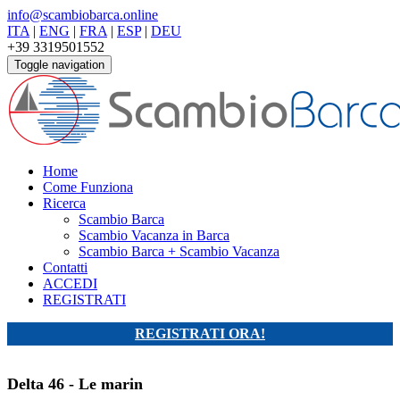
info@scambiobarca.online
ITA
|
ENG
|
FRA
|
ESP
|
DEU
+39 3319501552
Toggle navigation
Home
Come Funziona
Ricerca
Scambio Barca
Scambio Vacanza in Barca
Scambio Barca + Scambio Vacanza
Contatti
ACCEDI
REGISTRATI
REGISTRATI ORA!
Delta 46 - Le marin