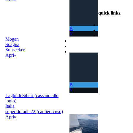
3319501552
quick links
.
Home
B
Come Funziona
V
Ricerca
Mogan
Termini e Condizioni
Spagna
Contatti
Sunseeker
Accedi |
Apri»
Registrati
B
V
Laghi di Sibari (cassano allo
jonio)
Italia
super dorade 22 (cantieri cnso)
Apri»