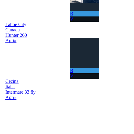
B
V
Tahoe City
Canada
Hunter 260
Apri»
B
V
Cecina
Italia
Intermare 33 fly
Apri»