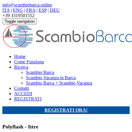
info@scambiobarca.online
ITA
|
ENG
|
FRA
|
ESP
|
DEU
+39 3319501552
Toggle navigation
Home
Come Funziona
Ricerca
Scambio Barca
Scambio Vacanza in Barca
Scambio Barca + Scambio Vacanza
Contatti
ACCEDI
REGISTRATI
REGISTRATI ORA!
Polyflash - Ittre