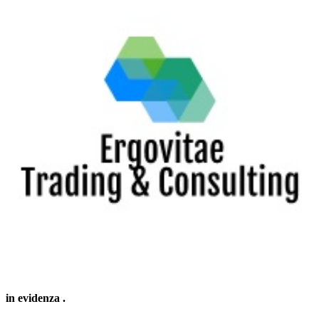
in evidenza
.