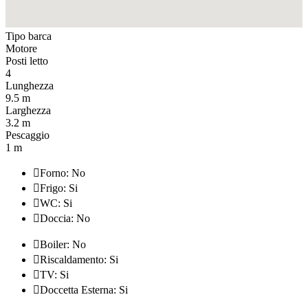
Tipo barca
Motore
Posti letto
4
Lunghezza
9.5 m
Larghezza
3.2 m
Pescaggio
1 m

Forno: No

Frigo: Si

WC: Si

Doccia: No

Boiler: No

Riscaldamento: Si

TV: Si

Doccetta Esterna: Si