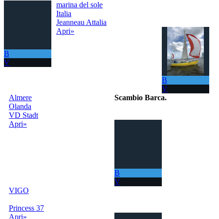
marina del sole
Italia
Jeanneau Attalia
Apri»
B
V
B
V
Almere
Scambio Barca
.
Olanda
VD Stadt
Il portale per
Apri»
scambiare
gratuitamente la
tua barca con
tutto il Mondo!
La tua barca ora
ti permette di
B
navigare in mari
V
sempre nuovi.
VIGO
info@scambiobarca.online
Princess 37
+39
Apri»