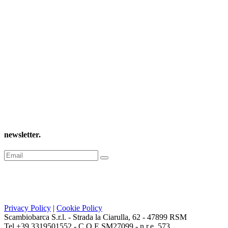
newsletter
.
Privacy Policy
|
Cookie Policy
Scambiobarca S.r.l. - Strada la Ciarulla, 62 - 47899 RSM
Tel.+39 3319501552 - C.O.E SM27099 - n.r.e. 573