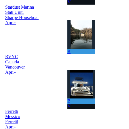
V
Stardust Marina
Stati Uniti
Sharpe Houseboat
Apri»
B
RVYC
Canada
Vancouver
Apri»
B
V
Ferretti
Messico
Ferretti
Apri»