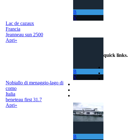
La tua barca ora
ti permette di
B
navigare in mari
V
sempre nuovi.
Lac de cazaux
Francia
info@scambiobarca.online
Jeanneau sun 2500
+39
Apri»
3319501552
quick links
.
Home
B
Come Funziona
V
Ricerca
Nobiallo di menaggio-lago di
Termini e Condizioni
como
Contatti
Italia
Accedi | Registrati
beneteau first 31.7
Apri»
B