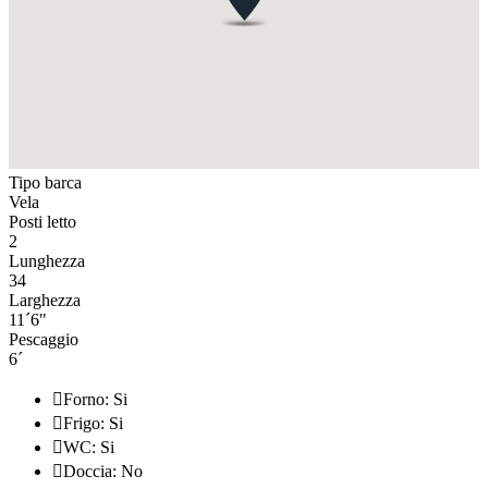
Tipo barca
Vela
Posti letto
2
Lunghezza
34
Larghezza
11´6"
Pescaggio
6´

Forno: Si

Frigo: Si

WC: Si

Doccia: No