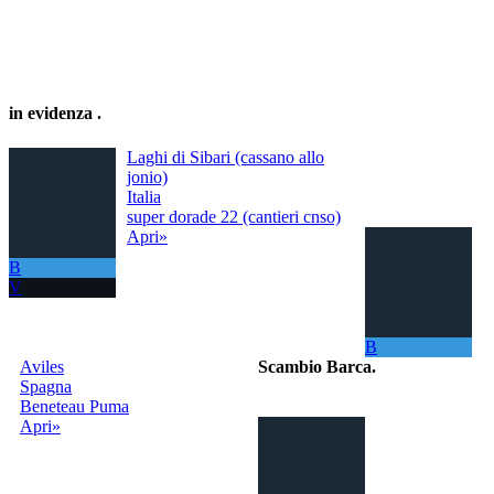
in evidenza
.
Laghi di Sibari (cassano allo
jonio)
Italia
super dorade 22 (cantieri cnso)
Apri»
B
V
B
Aviles
Scambio Barca
.
Spagna
Beneteau Puma
Il portale per
Apri»
scambiare
gratuitamente la
tua barca con
tutto il Mondo!