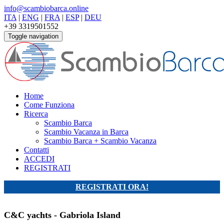
info@scambiobarca.online
ITA
|
ENG
|
FRA
|
ESP
|
DEU
+39 3319501552
Toggle navigation
Home
Come Funziona
Ricerca
Scambio Barca
Scambio Vacanza in Barca
Scambio Barca + Scambio Vacanza
Contatti
ACCEDI
REGISTRATI
REGISTRATI ORA!
C&C yachts - Gabriola Island