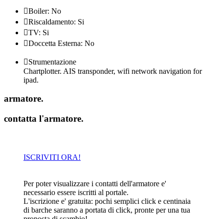

Boiler: No

Riscaldamento: Si

TV: Si

Doccetta Esterna: No

Strumentazione
Chartplotter. AIS transponder, wifi network navigation for
ipad.
armatore
.
contatta l'armatore
.
ISCRIVITI ORA!
Per poter visualizzare i contatti dell'armatore e'
necessario essere iscritti al portale.
L'iscrizione e' gratuita: pochi semplici click e centinaia
di barche saranno a portata di click, pronte per una tua
proposta di scambio!