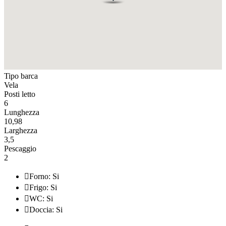
Tipo barca
Vela
Posti letto
6
Lunghezza
10,98
Larghezza
3,5
Pescaggio
2

Forno: Si

Frigo: Si

WC: Si

Doccia: Si