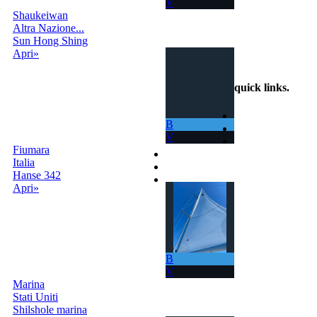
V
sempre nuovi.
Shaukeiwan
Altra Nazione...
info@scambiobarca.online
Sun Hong Shing
+39
Apri»
3319501552
quick links
.
Home
B
Come Funziona
V
Ricerca
Fiumara
Termini e Condizioni
Italia
Contatti
Hanse 342
Accedi |
Apri»
Registrati
B
V
Marina
Stati Uniti
Shilshole marina