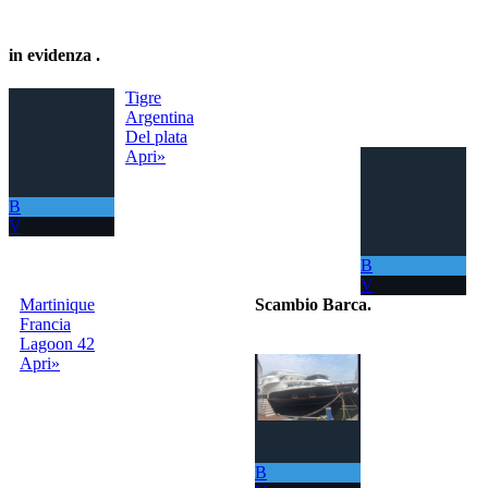
in evidenza
.
Tigre
Argentina
Del plata
Apri»
B
V
B
V
Martinique
Scambio Barca
.
Francia
Lagoon 42
Il portale per
Apri»
scambiare
gratuitamente la
tua barca con
tutto il Mondo!
La tua barca ora
ti permette di
B
navigare in mari