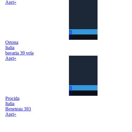
Apri»
B
V
Ortona
Italia
bavaria 39 vela
Apri»
B
V
Procida
Italia
Beneteau 393
Apri»