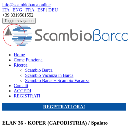
info@scambiobarca.online
ITA
|
ENG
|
FRA
|
ESP
|
DEU
+39 3319501552
Toggle navigation
Home
Come Funziona
Ricerca
Scambio Barca
Scambio Vacanza in Barca
Scambio Barca + Scambio Vacanza
Contatti
ACCEDI
REGISTRATI
REGISTRATI ORA!
ELAN 36 - KOPER (CAPODISTRIA) / Spalato