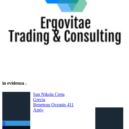
in evidenza
.
San Nikola Creta
Grecia
Beneteau Oceanis 411
Apri»
B
V