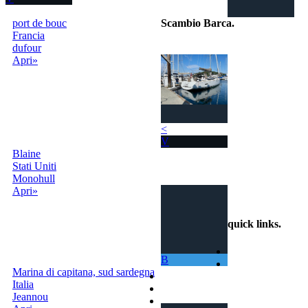
port de bouc
Scambio Barca
.
Francia
dufour
Il portale per
Apri»
scambiare
gratuitamente la
tua barca con
tutto il Mondo!
La tua barca ora
ti permette di
<
navigare in mari
V
sempre nuovi.
Blaine
Stati Uniti
info@scambiobarca.online
Monohull
+39
Apri»
3319501552
quick links
.
Home
B
Come Funziona
Marina di capitana, sud sardegna
Ricerca
Italia
Termini e Condizioni
Jeannou
Contatti