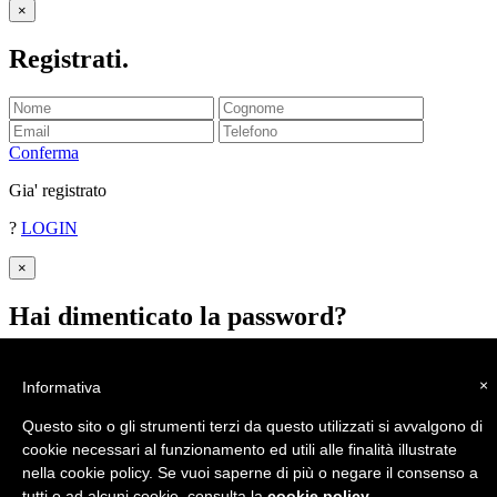
×
Registrati
.
Conferma
Gia' registrato
?
LOGIN
×
Hai dimenticato la password
?
Inserisci il tuo indirizzo email.
Ti invieremo la password.
×
Informativa
INVIA
Questo sito o gli strumenti terzi da questo utilizzati si avvalgono di
cookie necessari al funzionamento ed utili alle finalità illustrate
nella cookie policy. Se vuoi saperne di più o negare il consenso a
tutti o ad alcuni cookie, consulta la
cookie policy
.