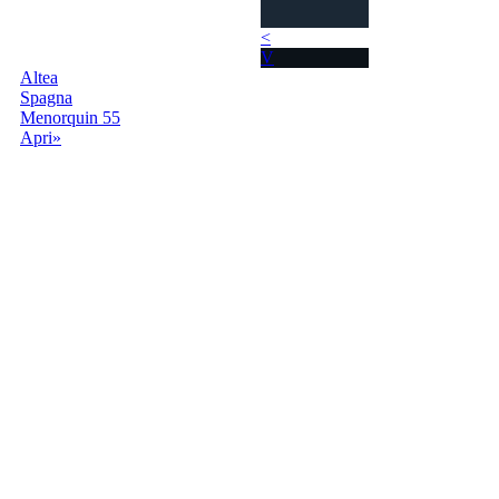
<
V
Altea
Spagna
Menorquin 55
Apri»