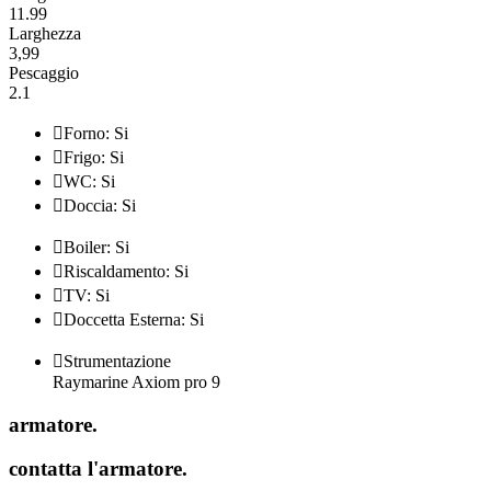
11.99
Larghezza
3,99
Pescaggio
2.1

Forno: Si

Frigo: Si

WC: Si

Doccia: Si

Boiler: Si

Riscaldamento: Si

TV: Si

Doccetta Esterna: Si

Strumentazione
Raymarine Axiom pro 9
armatore
.
contatta l'armatore
.