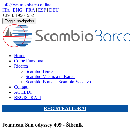
info@scambiobarca.online
ITA
|
ENG
|
FRA
|
ESP
|
DEU
+39 3319501552
Toggle navigation
Home
Come Funziona
Ricerca
Scambio Barca
Scambio Vacanza in Barca
Scambio Barca + Scambio Vacanza
Contatti
ACCEDI
REGISTRATI
REGISTRATI ORA!
Jeanneau Sun odyssey 409 - Šibenik