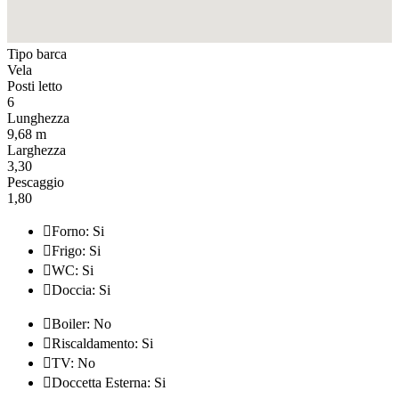
Tipo barca
Vela
Posti letto
6
Lunghezza
9,68 m
Larghezza
3,30
Pescaggio
1,80

Forno: Si

Frigo: Si

WC: Si

Doccia: Si

Boiler: No

Riscaldamento: Si

TV: No

Doccetta Esterna: Si