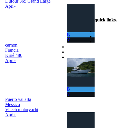
Dufour 365 Grand Large
+39
Apri»
3319501552
quick links
.
Home
B
Come Funziona
V
Ricerca
carnon
Termini e Condizioni
Francia
Contatti
Kirié 486
Accedi |
Apri»
Registrati
B
V
Puerto vallarta
Messico
Vitech motoryacht
Apri»