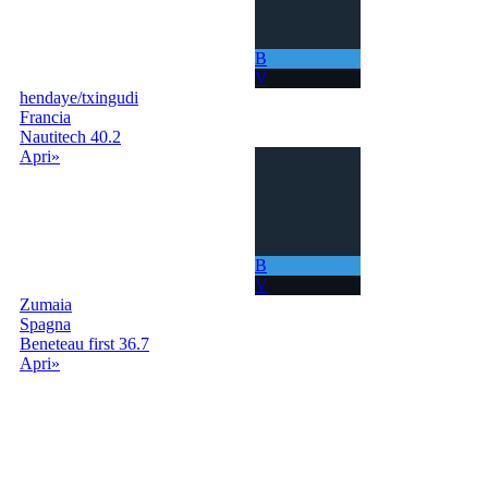
B
V
hendaye/txingudi
Francia
Nautitech 40.2
Apri»
B
V
Zumaia
Spagna
Beneteau first 36.7
Apri»