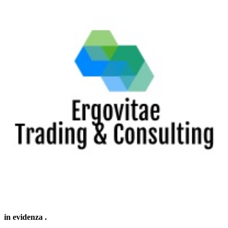
in evidenza
.