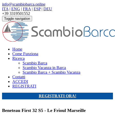
info@scambiobarca.online
ITA
|
ENG
|
FRA
|
ESP
|
DEU
+39 3319501552
Toggle navigation
Home
Come Funziona
Ricerca
Scambio Barca
Scambio Vacanza in Barca
Scambio Barca + Scambio Vacanza
Contatti
ACCEDI
REGISTRATI
REGISTRATI ORA!
Beneteau First 32 S5 - Le Frioul Marseille