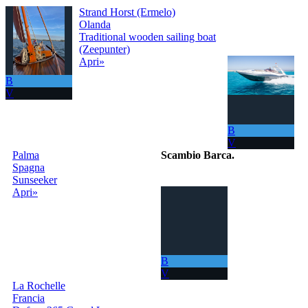
Strand Horst (Ermelo)
Olanda
Traditional wooden sailing boat
(Zeepunter)
Apri»
B
V
B
V
Palma
Scambio Barca
.
Spagna
Sunseeker
Il portale per
Apri»
scambiare
gratuitamente la
tua barca con
tutto il Mondo!
La tua barca ora
ti permette di
B
navigare in mari
V
sempre nuovi.
La Rochelle
Francia
info@scambiobarca.online