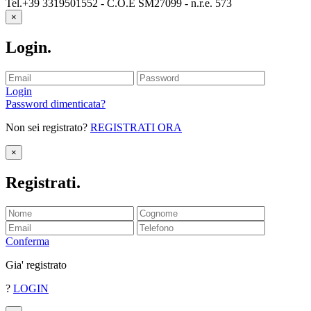
Tel.+39 3319501552 - C.O.E SM27099 - n.r.e. 573
×
Login
.
Login
Password dimenticata?
Non sei registrato?
REGISTRATI ORA
×
Registrati
.
Conferma
Gia' registrato
?
LOGIN