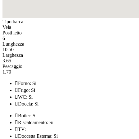
Tipo barca
Vela
Posti letto
6
Lunghezza
10.50
Larghezza
3.65
Pescaggio
1.70

Forno: Si

Frigo: Si

WC: Si

Doccia: Si

Boiler: Si

Riscaldamento: Si

TV:

Doccetta Esterna: Si