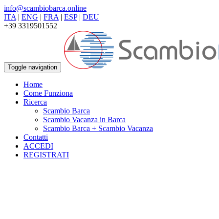
info@scambiobarca.online
ITA
|
ENG
|
FRA
|
ESP
|
DEU
+39 3319501552
Toggle navigation
Home
Come Funziona
Ricerca
Scambio Barca
Scambio Vacanza in Barca
Scambio Barca + Scambio Vacanza
Contatti
ACCEDI
REGISTRATI