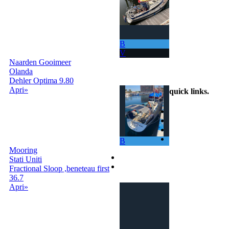
B
V
Naarden Gooimeer
info@scambiobarca.online
Olanda
+39 3319501552
Dehler Optima 9.80
Apri»
quick links
.
Home
Come Funziona
Ricerca
Termini e
B
Condizioni
Mooring
Contatti
Stati Uniti
Accedi | Registrati
Fractional Sloop ,beneteau first
36.7
Apri»