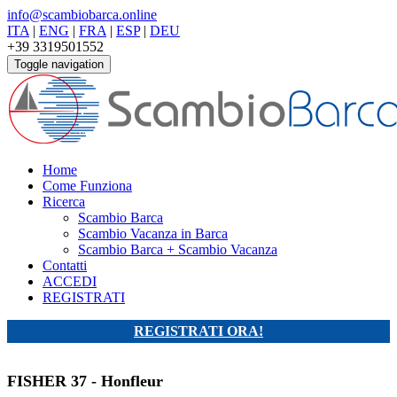
info@scambiobarca.online
ITA
|
ENG
|
FRA
|
ESP
|
DEU
+39 3319501552
Toggle navigation
Home
Come Funziona
Ricerca
Scambio Barca
Scambio Vacanza in Barca
Scambio Barca + Scambio Vacanza
Contatti
ACCEDI
REGISTRATI
REGISTRATI ORA!
FISHER 37 - Honfleur