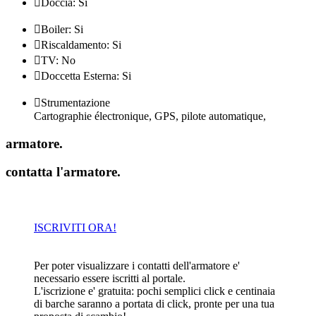

Doccia: Si

Boiler: Si

Riscaldamento: Si

TV: No

Doccetta Esterna: Si

Strumentazione
Cartographie électronique, GPS, pilote automatique,
armatore
.
contatta l'armatore
.
ISCRIVITI ORA!
Per poter visualizzare i contatti dell'armatore e'
necessario essere iscritti al portale.
L'iscrizione e' gratuita: pochi semplici click e centinaia
di barche saranno a portata di click, pronte per una tua