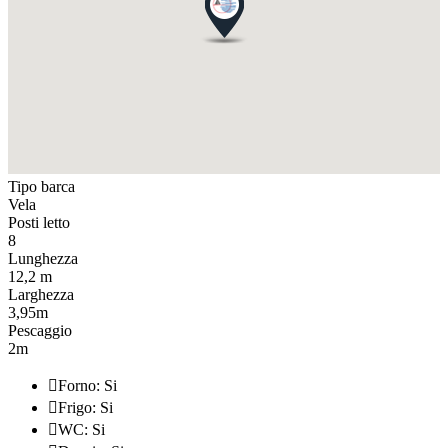
Tipo barca
Vela
Posti letto
8
Lunghezza
12,2 m
Larghezza
3,95m
Pescaggio
2m

Forno: Si

Frigo: Si

WC: Si