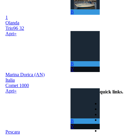
La tua barca ora
ti permette di
B
navigare in mari
1
sempre nuovi.
Olanda
Trio96 32
Apri»
B
V
Marina Dorica (AN)
info@scambiobarca.online
Italia
+39 3319501552
Comet 1000
Apri»
quick links
.
Home
Come Funziona
Ricerca
Termini e
B
Condizioni
V
Contatti
Pescara