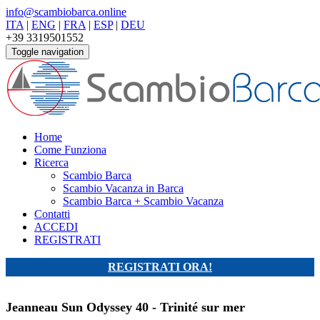
info@scambiobarca.online
ITA
|
ENG
|
FRA
|
ESP
|
DEU
+39 3319501552
Toggle navigation
Home
Come Funziona
Ricerca
Scambio Barca
Scambio Vacanza in Barca
Scambio Barca + Scambio Vacanza
Contatti
ACCEDI
REGISTRATI
REGISTRATI ORA!
Jeanneau Sun Odyssey 40 - Trinité sur mer