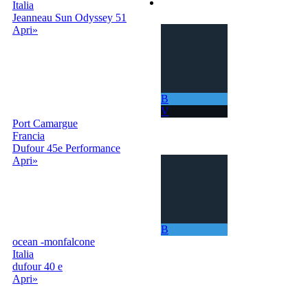
Accedi | Registrati
Italia
Jeanneau Sun Odyssey 51
Apri»
B
V
Port Camargue
Francia
Dufour 45e Performance
Apri»
B
ocean -monfalcone
Italia
dufour 40 e
Apri»