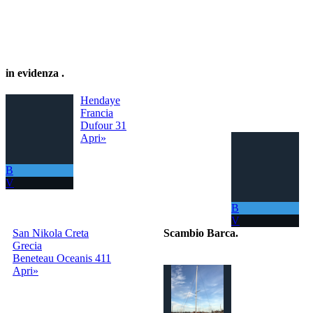
in evidenza
.
Hendaye
Francia
Dufour 31
Apri»
B
V
B
V
San Nikola Creta
Scambio Barca
.
Grecia
Beneteau Oceanis 411
Il portale per
Apri»
scambiare
gratuitamente la
tua barca con
tutto il Mondo!