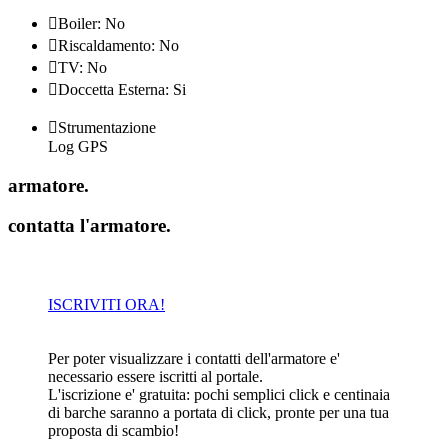

Boiler: No

Riscaldamento: No

TV: No

Doccetta Esterna: Si

Strumentazione
Log GPS
armatore
.
contatta l'armatore
.
ISCRIVITI ORA!
Per poter visualizzare i contatti dell'armatore e'
necessario essere iscritti al portale.
L'iscrizione e' gratuita: pochi semplici click e centinaia
di barche saranno a portata di click, pronte per una tua
proposta di scambio!