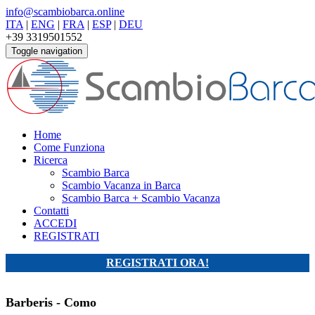
info@scambiobarca.online
ITA
|
ENG
|
FRA
|
ESP
|
DEU
+39 3319501552
Toggle navigation
Home
Come Funziona
Ricerca
Scambio Barca
Scambio Vacanza in Barca
Scambio Barca + Scambio Vacanza
Contatti
ACCEDI
REGISTRATI
REGISTRATI ORA!
Barberis - Como