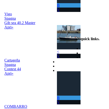
ti permette di
B
navigare in mari
V
sempre nuovi.
Vigo
Spagna
info@scambiobarca.online
Gib sea 40.2 Master
+39
Apri»
3319501552
quick links
.
Home
<
Come Funziona
V
Ricerca
Cartageña
Termini e Condizioni
Spagna
Contatti
Contest 44
Accedi |
Apri»
Registrati
B
V
COMBARRO