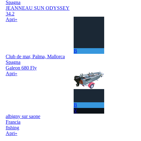
Spagna
JEANNEAU SUN ODYSSEY
34.2
Apri»
B
Club de mar, Palma, Mallorca
Spagna
Galeon 680 Fly
Apri»
B
V
albigny sur saone
Francia
fishing
Apri»