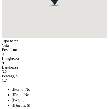
Tipo barca
Vela
Posti letto
4
Lunghezza
9
Larghezza
3,2
Pescaggio
1,7

Forno: No

Frigo: No

WC: Si

Doccia: Si