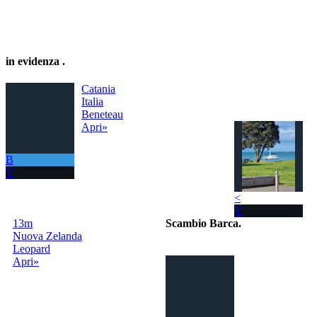
in evidenza
.
Catania
Italia
Beneteau
Apri»
B
V
<
V
13m
Scambio Barca
.
Nuova Zelanda
Leopard
Il portale per
Apri»
scambiare
gratuitamente la
tua barca con
tutto il Mondo!
La tua barca ora