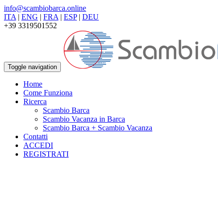
info@scambiobarca.online
ITA
|
ENG
|
FRA
|
ESP
|
DEU
+39 3319501552
Toggle navigation
Home
Come Funziona
Ricerca
Scambio Barca
Scambio Vacanza in Barca
Scambio Barca + Scambio Vacanza
Contatti
ACCEDI
REGISTRATI