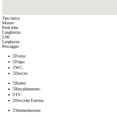
Tipo barca
Motore
Posti letto
Lunghezza
5.00
Larghezza
Pescaggio

Forno:

Frigo:

WC:

Doccia:

Boiler:

Riscaldamento:

TV:

Doccetta Esterna:

Strumentazione