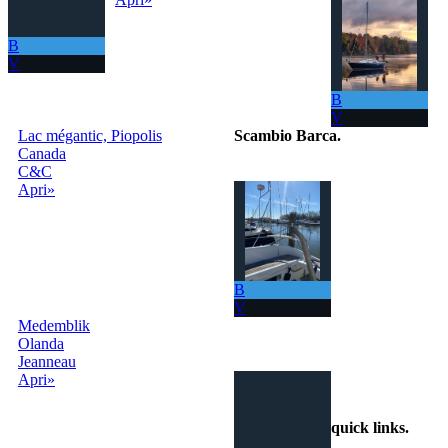
B
V
B
V
Lac mégantic, Piopolis
Scambio Barca
.
Canada
C&C
Il portale per
Apri»
scambiare
gratuitamente la
tua barca con
tutto il Mondo!
La tua barca ora
ti permette di
B
navigare in mari
V
sempre nuovi.
Medemblik
Olanda
info@scambiobarca.online
Jeanneau
+39
Apri»
3319501552
quick links
.