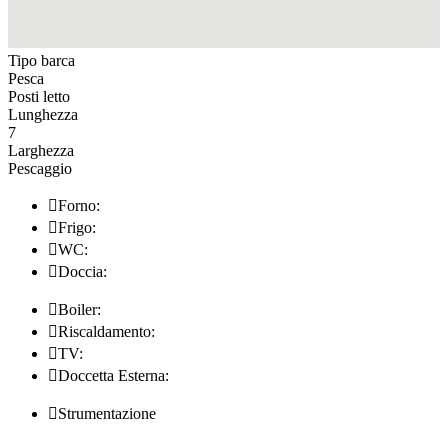
Tipo barca
Pesca
Posti letto
Lunghezza
7
Larghezza
Pescaggio

Forno:

Frigo:

WC:

Doccia:

Boiler:

Riscaldamento:

TV:

Doccetta Esterna:

Strumentazione