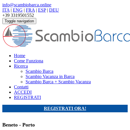
info@scambiobarca.online
ITA
|
ENG
|
FRA
|
ESP
|
DEU
+39 3319501552
Toggle navigation
Home
Come Funziona
Ricerca
Scambio Barca
Scambio Vacanza in Barca
Scambio Barca + Scambio Vacanza
Contatti
ACCEDI
REGISTRATI
REGISTRATI ORA!
Beneto - Porto