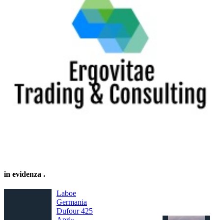
in evidenza
.
Laboe
Germania
Dufour 425
Apri»