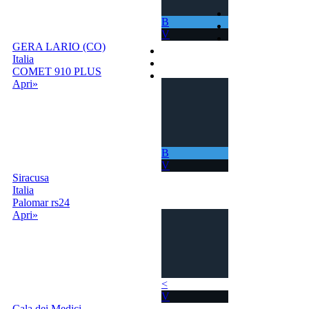
Home
B
Come Funziona
V
Ricerca
GERA LARIO (CO)
Termini e Condizioni
Italia
Contatti
COMET 910 PLUS
Accedi |
Apri»
Registrati
B
V
Siracusa
Italia
Palomar rs24
Apri»
<
V
Cala dei Medici