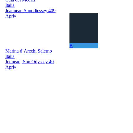
Italia
Jeanneau Sunodiessey 409
Apri»
B
Marina d´Arechi Salerno
Italia
Jenneau, Sun Odyssey 40
Apri»