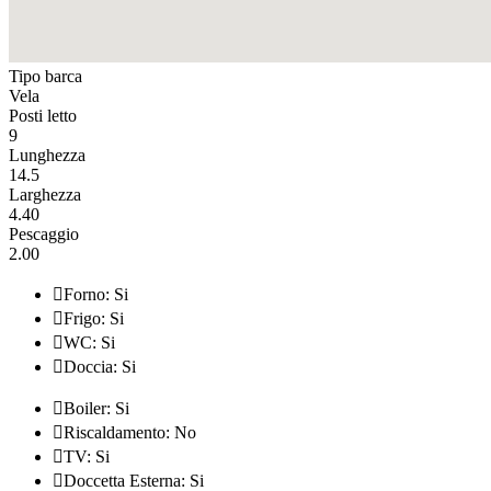
Tipo barca
Vela
Posti letto
9
Lunghezza
14.5
Larghezza
4.40
Pescaggio
2.00

Forno: Si

Frigo: Si

WC: Si

Doccia: Si

Boiler: Si

Riscaldamento: No

TV: Si

Doccetta Esterna: Si