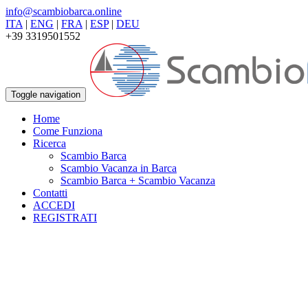
info@scambiobarca.online
ITA
|
ENG
|
FRA
|
ESP
|
DEU
+39 3319501552
Toggle navigation
Home
Come Funziona
Ricerca
Scambio Barca
Scambio Vacanza in Barca
Scambio Barca + Scambio Vacanza
Contatti
ACCEDI
REGISTRATI