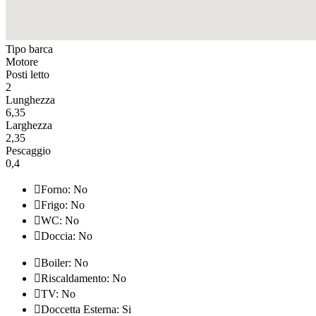
Tipo barca
Motore
Posti letto
2
Lunghezza
6,35
Larghezza
2,35
Pescaggio
0,4

Forno: No

Frigo: No

WC: No

Doccia: No

Boiler: No

Riscaldamento: No

TV: No

Doccetta Esterna: Si