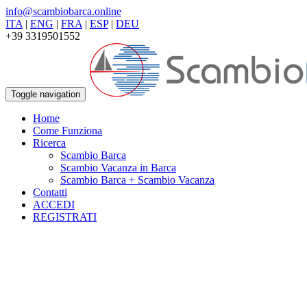
info@scambiobarca.online
ITA
|
ENG
|
FRA
|
ESP
|
DEU
+39 3319501552
Toggle navigation
Home
Come Funziona
Ricerca
Scambio Barca
Scambio Vacanza in Barca
Scambio Barca + Scambio Vacanza
Contatti
ACCEDI
REGISTRATI