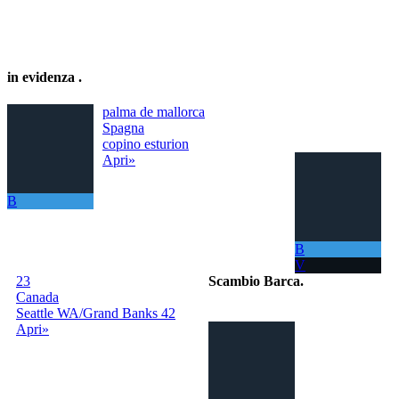
in evidenza
.
palma de mallorca
Spagna
copino esturion
Apri»
B
B
V
23
Scambio Barca
.
Canada
Seattle WA/Grand Banks 42
Il portale per
Apri»
scambiare
gratuitamente la
tua barca con
tutto il Mondo!
La tua barca ora