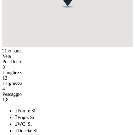
Tipo barca
Vela
Posti letto
8
Lunghezza
12
Larghezza
4
Pescaggio
1,8

Forno: Si

Frigo: Si

WC: Si

Doccia: Si