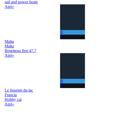
sail and power boats
Apri»
B
V
Malta
Malta
Benetteau first 47.7
Apri»
B
V
Le bourget du lac
Francia
Hobby cat
Apri»