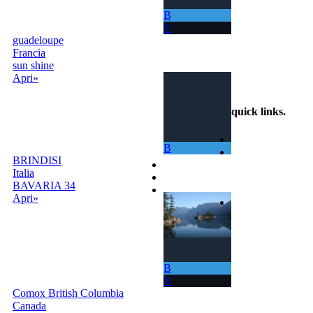
ti permette di
B
navigare in mari
V
sempre nuovi.
guadeloupe
Francia
info@scambiobarca.online
sun shine
+39
Apri»
3319501552
quick links
.
Home
B
Come Funziona
BRINDISI
Ricerca
Italia
Termini e Condizioni
BAVARIA 34
Contatti
Apri»
Accedi |
Registrati
B
V
Comox British Columbia
Canada