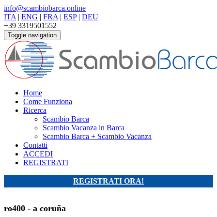
info@scambiobarca.online
ITA
|
ENG
|
FRA
|
ESP
|
DEU
+39 3319501552
Toggle navigation
Home
Come Funziona
Ricerca
Scambio Barca
Scambio Vacanza in Barca
Scambio Barca + Scambio Vacanza
Contatti
ACCEDI
REGISTRATI
REGISTRATI ORA!
ro400 - a coruña