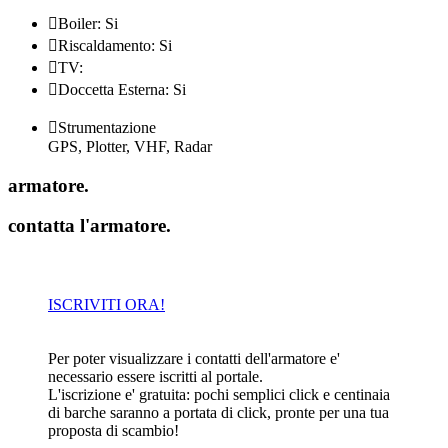

Boiler: Si

Riscaldamento: Si

TV:

Doccetta Esterna: Si

Strumentazione
GPS, Plotter, VHF, Radar
armatore
.
contatta l'armatore
.
ISCRIVITI ORA!
Per poter visualizzare i contatti dell'armatore e'
necessario essere iscritti al portale.
L'iscrizione e' gratuita: pochi semplici click e centinaia
di barche saranno a portata di click, pronte per una tua
proposta di scambio!