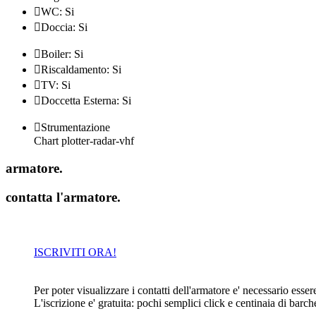

WC: Si

Doccia: Si

Boiler: Si

Riscaldamento: Si

TV: Si

Doccetta Esterna: Si

Strumentazione
Chart plotter-radar-vhf
armatore
.
contatta l'armatore
.
ISCRIVITI ORA!
Per poter visualizzare i contatti dell'armatore e' necessario essere 
L'iscrizione e' gratuita: pochi semplici click e centinaia di barc