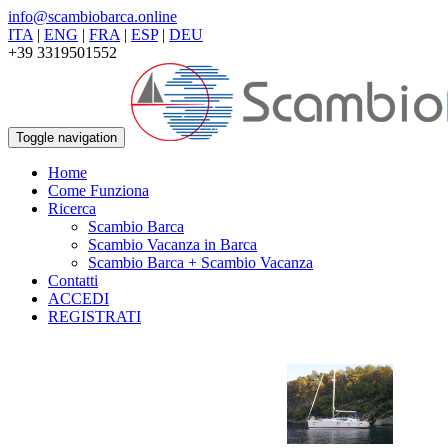
info@scambiobarca.online
ITA
|
ENG
|
FRA
|
ESP
|
DEU
+39 3319501552
Toggle navigation
Home
Come Funziona
Ricerca
Scambio Barca
Scambio Vacanza in Barca
Scambio Barca + Scambio Vacanza
Contatti
ACCEDI
REGISTRATI