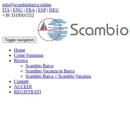
info@scambiobarca.online
ITA
|
ENG
|
FRA
|
ESP
|
DEU
+39 3319501552
Toggle navigation
Home
Come Funziona
Ricerca
Scambio Barca
Scambio Vacanza in Barca
Scambio Barca + Scambio Vacanza
Contatti
ACCEDI
REGISTRATI