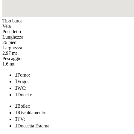
Tipo barca
Vela
Posti letto
Lunghezza
26 piedi
Larghezza
2.97 mt
Pescaggio
1.6 mt

Forno:

Frigo:

WC:

Doccia:

Boiler:

Riscaldamento:

TV:

Doccetta Esterna: